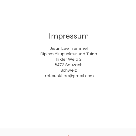
Impressum
Jieun Lee Tremmel
Diplom Akupunktur und Tuina
In der Weid 2
8472 Seuzach
Schweiz
treffpunktlee@gmail.com